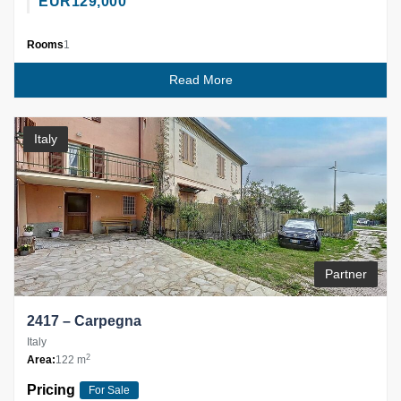
EUR
129,000
Rooms
1
Read More
Italy
Partner
2417 – Carpegna
Italy
2
Area:
122 m
Pricing
For Sale