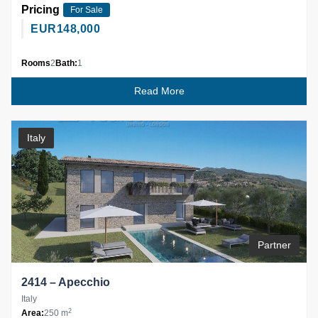
Pricing
For Sale
EUR
148,000
Rooms
2
Bath:
1
Read More
Italy
Partner
2414 – Apecchio
Italy
2
Area:
250 m