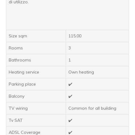
di utilizzo.
Size sqm
115.00
Rooms
3
Bathrooms
1
Heating service
Own heating
Parking place
✔️
Balcony
✔️
TV wiring
Common for all building
Tv SAT
✔️
ADSL Coverage
✔️