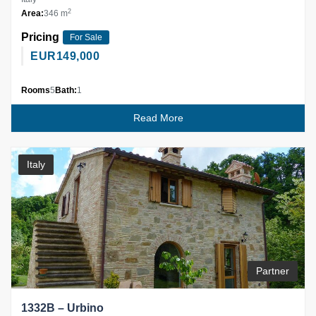
2
Area:
346 m
Pricing
For Sale
EUR
149,000
Rooms
5
Bath:
1
Read More
Italy
Partner
1332B – Urbino