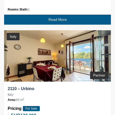
Rooms
2
Bath:
1
Read More
Italy
Partner
2110 – Urbino
Italy
2
Area:
65 m
Pricing
For Sale