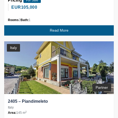
Pricing
For Sale
EUR
105,000
Rooms
2
Bath:
1
Read More
Italy
Partner
2405 – Piandimeleto
Italy
2
Area:
145 m