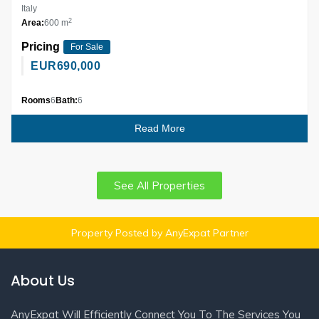
Italy
2
Area:
600 m
Pricing
For Sale
EUR
690,000
Rooms
6
Bath:
6
Read More
See All Properties
Property Posted by AnyExpat Partner
About Us
AnyExpat Will Efficiently Connect You To The Services You