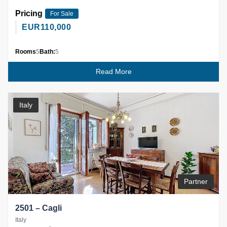
Pricing
For Sale
EUR
110,000
Rooms
5
Bath:
5
Read More
Italy
Partner
2501 – Cagli
Italy