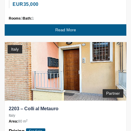
EUR
35,000
Rooms
3
Bath:
1
Read More
Italy
Partner
2203 – Colli al Metauro
Italy
2
Area:
80 m