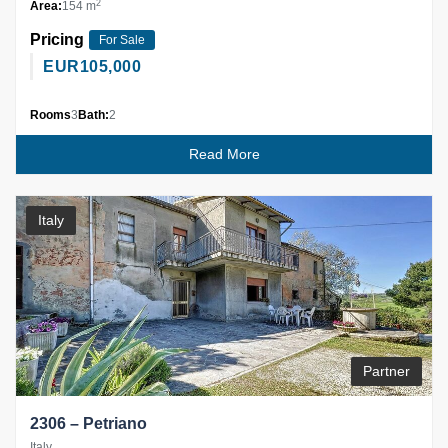
2
Area:
154 m
Pricing
For Sale
EUR
105,000
Rooms
3
Bath:
2
Read More
Italy
Partner
2306 – Petriano
Italy