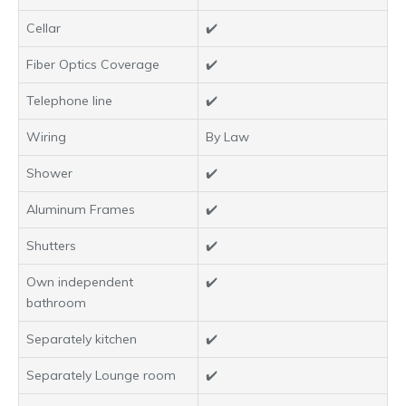
Cellar
✔️
Fiber Optics Coverage
✔️
Telephone line
✔️
Wiring
By Law
Shower
✔️
Aluminum Frames
✔️
Shutters
✔️
Own independent
✔️
bathroom
Separately kitchen
✔️
Separately Lounge room
✔️