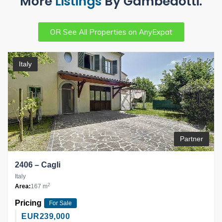
More
Listings
By Gambedotti.
OR See All Properties on AnyExpat
Italy
Partner
2406 – Cagli
Italy
2
Area:
167 m
Pricing
For Sale
EUR
239,000