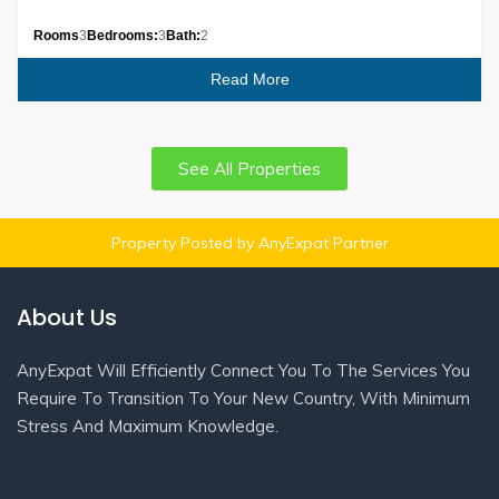
Rooms
3
Bedrooms:
3
Bath:
2
Read More
See All Properties
Property Posted by AnyExpat Partner
About Us
AnyExpat Will Efficiently Connect You To The Services You
Require To Transition To Your New Country, With Minimum
Stress And Maximum Knowledge.