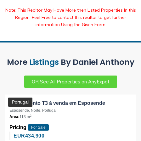
Note: This Realtor May Have More then Listed Properties In this
Region. Feel Free to contact this realtor to get further
information Using the Given Form
More
Listings
By Daniel Anthony
OR See All Properties on AnyExpat
Partner
Portugal
Apartamento T3 à venda em Esposende
Esposende, Norte, Portugal
2
Area:
113 m
Pricing
For Sale
EUR
434,900